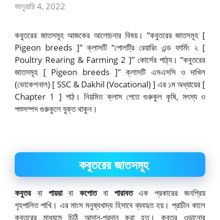
জানুয়ারি 4, 2022
কবুতরের জাতসমূহ আজকের আলোচনার বিষয়। “কবুতরের জাতসমূহ [
Pigeon breeds ]” ক্লাসটি “পোলট্রি রেয়ারিং এন্ড ফার্মিং ২ [
Poultry Rearing & Farming 2 ]” কোর্সের পাঠ্য। “কবুতরের
জাতসমূহ [ Pigeon breeds ]” ক্লাসটি এসএসসি ও দাখিল
(ভোকেশনাল) [ SSC & Dakhil (Vocational) ] এর ১ম অধ্যায়ের [
Chapter 1 ] পাঠ। নিয়মিত ক্লাস পেতে গুরুকুল কৃষি, মৎস্য ও
পশুসম্পদ গুরুকুলে যুক্ত থাকুন।
কবুতরের জাতসমূহ
কবুতর
বা
পায়রা
বা
কপোত
বা
পারাবত
এক প্রকারের জনপ্রিয়
গৃহপালিত পাখি। এর মাংস মনুষ্যখাদ্য হিসাবে ব্যবহৃত হয়। প্রাচীন কালে
কবুতরের মাধ্যমে চিঠি আদান-প্রদান করা হত। কবুতর ওড়ানোর