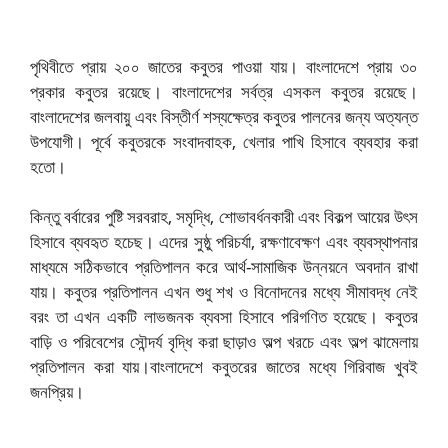
পৃথিবীতে প্রায় ২০০ জাতের কবুতর পাওয়া যায়। বাংলাদেশে প্রায় ৩০
প্রকার কবুতর রয়েছে। বাংলাদেশের সর্বত্র এসকল কবুতর রয়েছে।
বাংলাদেশের জলবায়ু এবং বিস্তীর্ণ শস্যক্ষেত্র কবুতর পালনের জন্য অত্যন্ত
উপযোগী। পূর্বে কবুতরকে সংবাদবাহক, খেলার পাখি হিসাবে ব্যবহার করা
হতো।
কিন্তু বর্বারের পুষ্টি সরবরাহ, সমৃদ্ধি, শোভাবর্ধনকারী এবং বিকল্প আয়ের উৎস
হিসাবে ব্যবহৃত হচেছ। এদের সুষ্ঠু পরিচর্যা, রক্ষণাবেক্ষণ এবং ব্যবস্থাপনার
মাধ্যমে সঠিকভাবে প্রতিপালন করে আর্থ-সামাজিক উন্নয়নে অবদান রাখা
যায়। কবুতর প্রতিপালন এখন শুধু শখ ও বিনোদনের মধ্যে সীমাবদ্ধ নেই
বরং তা এখন একটি লাভজনক ব্যবসা হিসাবে পরিগণিত হয়েছে। কবুতর
বাড়ি ও পরিবেশের সৌন্দর্য বৃদ্ধি করা ছাড়াও অল্প খরচে এবং অল্প ঝামেলায়
প্রতিপালন করা যায়।বাংলাদেশে কবুতরের জাতের মধ্যে গিরিবাজ খুবই
জনপ্রিয়।