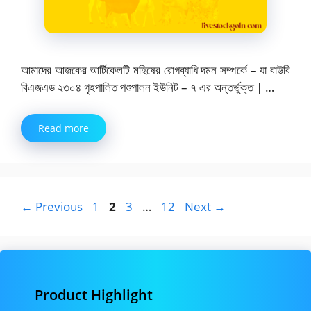
আমাদের আজকের আর্টিকেলটি মহিষের রোগব্যাধি দমন সম্পর্কে – যা বাউবি
বিএজএড ২৩০৪ গৃহপালিত পশুপালন ইউনিট – ৭ এর অন্তর্ভুক্ত | …
Read more
Page
Page
Page
Page
←
Previous
1
2
3
…
12
Next
→
Product Highlight